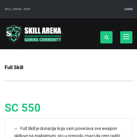
SKILL ARENA - SHOP
LOGIN
Navigac
Full Skill
SC 550
Full Skill je donacija koja vam povecava sve weapon
skillove na maksimum, sto u prevodu znaci da cete raditi