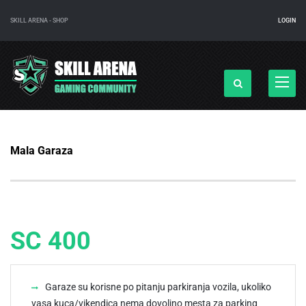
SKILL ARENA - SHOP
LOGIN
Navigac
Mala Garaza
SC 400
Garaze su korisne po pitanju parkiranja vozila, ukoliko
vasa kuca/vikendica nema dovoljno mesta za parking